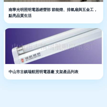
南寧光明照明電器經營部 節能燈、排氣扇與五金工，
點亮品質生活
中山市古鎮瑞航照明電器廠 支架產品列表