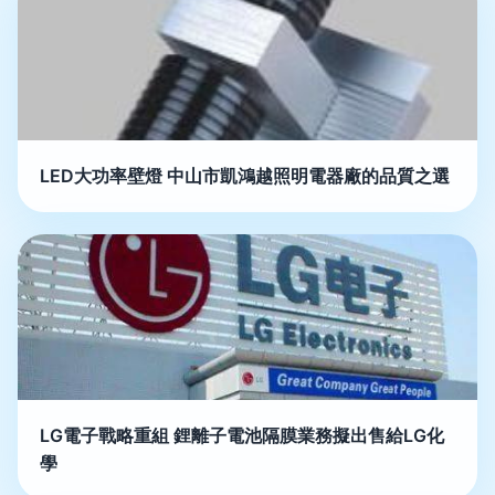
LED大功率壁燈 中山市凱鴻越照明電器廠的品質之選
LG電子戰略重組 鋰離子電池隔膜業務擬出售給LG化
學