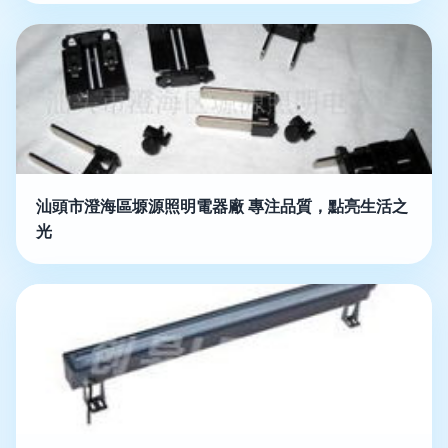
汕頭市澄海區塬源照明電器廠 專注品質，點亮生活之
光