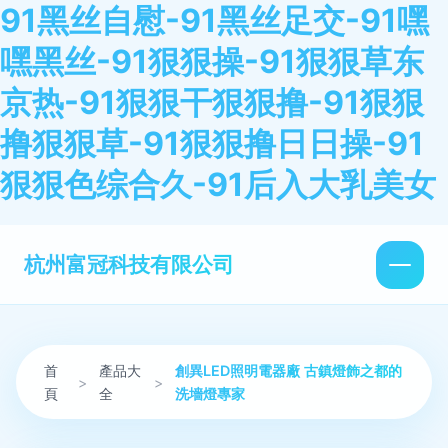
91黑丝自慰-91黑丝足交-91嘿
嘿黑丝-91狠狠操-91狠狠草东
京热-91狠狠干狠狠撸-91狠狠
撸狠狠草-91狠狠撸日日操-91
狠狠色综合久-91后入大乳美女
杭州富冠科技有限公司
首
產品大
創異LED照明電器廠 古鎮燈飾之都的
>
>
頁
全
洗墻燈專家