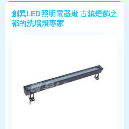
創異LED照明電器廠 古鎮燈飾之
都的洗墻燈專家