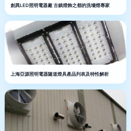
創異LED照明電器廠 古鎮燈飾之都的洗墻燈專家
上海亞源照明電器隧道燈具產品列表及特性解析